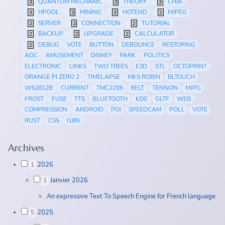
QUANTUM MECHANIC
THEORY
CHIA
3
3
3
HPOOL
MINING
HOTEND
MJPEG
3
3
3
2
SERVER
CONNECTION
TUTORIAL
2
2
2
BACKUP
UPGRADE
CALCULATOR
2
2
2
DEBUG
VOTE
BUTTON
DEBOUNCE
RESTORING
2
ADC
AMUSEMENT
DISNEY
PARK
POLITICS
ELECTRONIC
LINKS
TWO TREES
E3D
STL
OCTOPRINT
ORANGE PI ZERO 2
TIMELAPSE
MKS ROBIN
BLTOUCH
WS2812B
CURRENT
TMC2208
BELT
TENSION
MJPG
FROST
FUSE
TTS
BLUETOOTH
KDE
GLTF
WEB
COMPRESSION
ANDROID
POI
SPEEDCAM
POLL
VOTE
RUST
CSS
I18N
Archives
2026
1
Janvier 2026
1
An expressive Text To Speech Engine for French language
2025
5