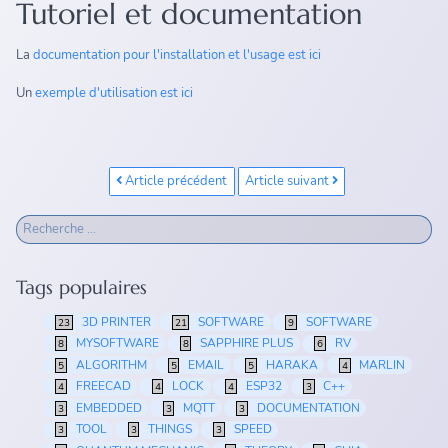
Tutoriel et documentation
La
documentation pour l'installation et l'usage est ici
Un
exemple d'utilisation est ici
Article précédent
Article suivant
Tags populaires
3D PRINTER
SOFTWARE
SOFTWARE
23
21
9
MYSOFTWARE
SAPPHIRE PLUS
RV
8
8
6
ALGORITHM
EMAIL
HARAKA
MARLIN
5
5
5
4
FREECAD
LOCK
ESP32
C++
4
4
4
3
EMBEDDED
MQTT
DOCUMENTATION
3
3
3
TOOL
THINGS
SPEED
3
3
3