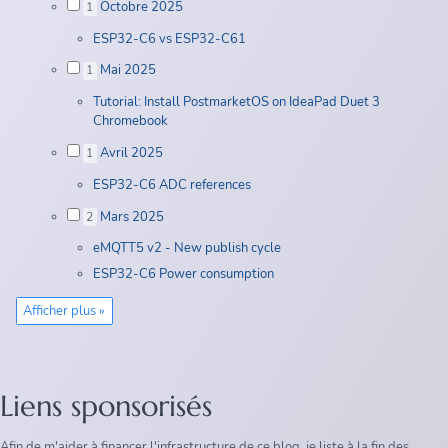
Octobre 2025
1
ESP32-C6 vs ESP32-C61
Mai 2025
1
Tutorial: Install PostmarketOS on IdeaPad Duet 3
Chromebook
Avril 2025
1
ESP32-C6 ADC references
Mars 2025
2
eMQTT5 v2 - New publish cycle
ESP32-C6 Power consumption
Afficher plus »
Liens sponsorisés
Afin de m'aider à financer l'infrastructure de ce blog, je liste à la fin des