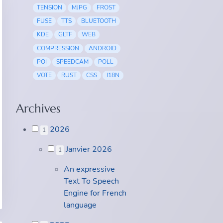
TENSION
MJPG
FROST
FUSE
TTS
BLUETOOTH
KDE
GLTF
WEB
COMPRESSION
ANDROID
POI
SPEEDCAM
POLL
VOTE
RUST
CSS
I18N
Archives
2026
1
Janvier 2026
1
An expressive
Text To Speech
Engine for French
language