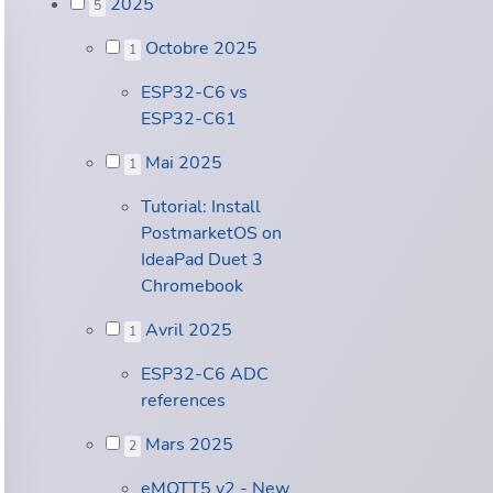
2025
5
Octobre 2025
1
ESP32-C6 vs
ESP32-C61
Mai 2025
1
Tutorial: Install
PostmarketOS on
IdeaPad Duet 3
Chromebook
Avril 2025
1
ESP32-C6 ADC
references
Mars 2025
2
eMQTT5 v2 - New