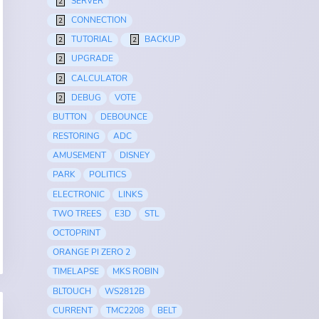
SERVER
2
CONNECTION
2
TUTORIAL
BACKUP
2
2
UPGRADE
2
CALCULATOR
2
DEBUG
VOTE
2
BUTTON
DEBOUNCE
RESTORING
ADC
AMUSEMENT
DISNEY
PARK
POLITICS
ELECTRONIC
LINKS
TWO TREES
E3D
STL
OCTOPRINT
ORANGE PI ZERO 2
TIMELAPSE
MKS ROBIN
BLTOUCH
WS2812B
CURRENT
TMC2208
BELT