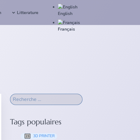
n
Litterature
English
Français
Tags populaires
3D PRINTER
23