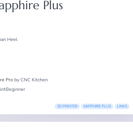
apphire Plus
ian Heel
re Pro
by CNC Kitchen
intBeginner
3D PRINTER
SAPPHIRE PLUS
LINKS