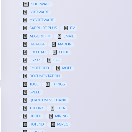
SOFTWARE
21
SOFTWARE
9
MYSOFTWARE
8
SAPPHIRE PLUS
RV
8
6
ALGORITHM
EMAIL
5
5
HARAKA
MARLIN
5
4
FREECAD
LOCK
4
4
ESP32
C++
4
3
EMBEDDED
MQTT
3
3
DOCUMENTATION
3
TOOL
THINGS
3
3
SPEED
3
QUANTUM MECHANIC
3
THEORY
CHIA
3
3
HPOOL
MINING
3
3
HOTEND
MJPEG
3
2