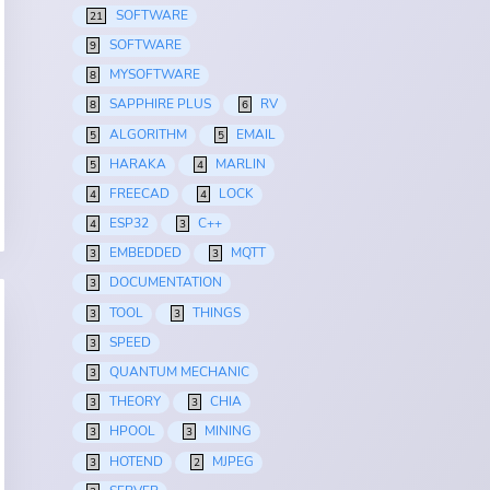
SOFTWARE
21
SOFTWARE
9
MYSOFTWARE
8
SAPPHIRE PLUS
RV
8
6
ALGORITHM
EMAIL
5
5
HARAKA
MARLIN
5
4
FREECAD
LOCK
4
4
ESP32
C++
4
3
EMBEDDED
MQTT
3
3
DOCUMENTATION
3
TOOL
THINGS
3
3
SPEED
3
QUANTUM MECHANIC
3
THEORY
CHIA
3
3
HPOOL
MINING
3
3
HOTEND
MJPEG
3
2