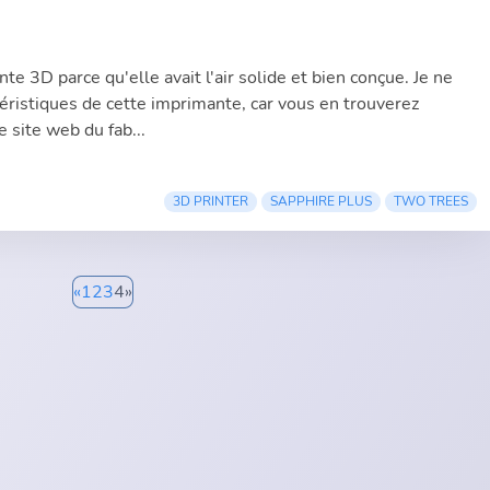
nte 3D parce qu'elle avait l'air solide et bien conçue. Je ne
ctéristiques de cette imprimante, car vous en trouverez
le
site web du fab
...
3D PRINTER
SAPPHIRE PLUS
TWO TREES
«
1
2
3
4
»