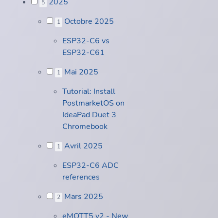
2025
5
Octobre 2025
1
ESP32-C6 vs
ESP32-C61
Mai 2025
1
Tutorial: Install
PostmarketOS on
IdeaPad Duet 3
Chromebook
Avril 2025
1
ESP32-C6 ADC
references
Mars 2025
2
eMQTT5 v2 - New