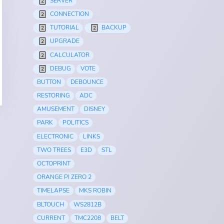
SERVER
2
CONNECTION
2
TUTORIAL
BACKUP
2
2
UPGRADE
2
CALCULATOR
2
DEBUG
VOTE
2
BUTTON
DEBOUNCE
RESTORING
ADC
AMUSEMENT
DISNEY
PARK
POLITICS
ELECTRONIC
LINKS
TWO TREES
E3D
STL
OCTOPRINT
ORANGE PI ZERO 2
TIMELAPSE
MKS ROBIN
BLTOUCH
WS2812B
CURRENT
TMC2208
BELT