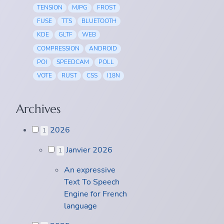
TENSION
MJPG
FROST
FUSE
TTS
BLUETOOTH
KDE
GLTF
WEB
COMPRESSION
ANDROID
POI
SPEEDCAM
POLL
VOTE
RUST
CSS
I18N
Archives
2026
1
Janvier 2026
1
An expressive
Text To Speech
Engine for French
language