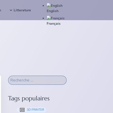
n
Litterature
English
Français
Tags populaires
3D PRINTER
23