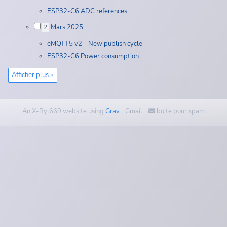
ESP32-C6 ADC references
Mars 2025
2
eMQTT5 v2 - New publish cycle
ESP32-C6 Power consumption
Afficher plus »
An X-Ryl669 website using
Grav
. Gmail:
boite.pour.spam