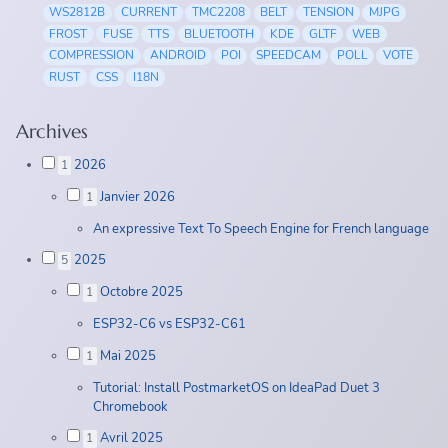
WS2812B
CURRENT
TMC2208
BELT
TENSION
MJPG
FROST
FUSE
TTS
BLUETOOTH
KDE
GLTF
WEB
COMPRESSION
ANDROID
POI
SPEEDCAM
POLL
VOTE
RUST
CSS
I18N
Archives
2026
1
Janvier 2026
1
An expressive Text To Speech Engine for French language
2025
5
Octobre 2025
1
ESP32-C6 vs ESP32-C61
Mai 2025
1
Tutorial: Install PostmarketOS on IdeaPad Duet 3
Chromebook
Avril 2025
1