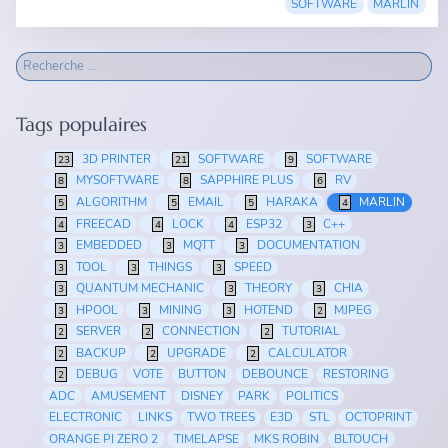
SOFTWARE
MARLIN
Tags populaires
3D PRINTER
SOFTWARE
SOFTWARE
23
21
9
MYSOFTWARE
SAPPHIRE PLUS
RV
8
8
6
ALGORITHM
EMAIL
HARAKA
MARLIN
5
5
5
4
FREECAD
LOCK
ESP32
C++
4
4
4
3
EMBEDDED
MQTT
DOCUMENTATION
3
3
3
TOOL
THINGS
SPEED
3
3
3
QUANTUM MECHANIC
THEORY
CHIA
3
3
3
HPOOL
MINING
HOTEND
MJPEG
3
3
3
2
SERVER
CONNECTION
TUTORIAL
2
2
2
BACKUP
UPGRADE
CALCULATOR
2
2
2
DEBUG
VOTE
BUTTON
DEBOUNCE
RESTORING
2
ADC
AMUSEMENT
DISNEY
PARK
POLITICS
ELECTRONIC
LINKS
TWO TREES
E3D
STL
OCTOPRINT
ORANGE PI ZERO 2
TIMELAPSE
MKS ROBIN
BLTOUCH