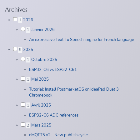
Archives
2026
1
Janvier 2026
1
An expressive Text To Speech Engine for French language
2025
5
Octobre 2025
1
ESP32-C6 vs ESP32-C61
Mai 2025
1
Tutorial: Install PostmarketOS on IdeaPad Duet 3
Chromebook
Avril 2025
1
ESP32-C6 ADC references
Mars 2025
2
eMQTT5 v2 - New publish cycle