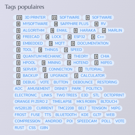
Tags populaires
3D PRINTER
SOFTWARE
SOFTWARE
23
21
9
MYSOFTWARE
SAPPHIRE PLUS
RV
8
8
6
ALGORITHM
EMAIL
HARAKA
MARLIN
5
5
5
4
FREECAD
LOCK
ESP32
C++
4
4
4
3
EMBEDDED
MQTT
DOCUMENTATION
3
3
3
TOOL
THINGS
SPEED
3
3
3
QUANTUM MECHANIC
THEORY
CHIA
3
3
3
HPOOL
MINING
HOTEND
MJPEG
3
3
3
2
SERVER
CONNECTION
TUTORIAL
2
2
2
BACKUP
UPGRADE
CALCULATOR
2
2
2
DEBUG
VOTE
BUTTON
DEBOUNCE
RESTORING
2
ADC
AMUSEMENT
DISNEY
PARK
POLITICS
ELECTRONIC
LINKS
TWO TREES
E3D
STL
OCTOPRINT
ORANGE PI ZERO 2
TIMELAPSE
MKS ROBIN
BLTOUCH
WS2812B
CURRENT
TMC2208
BELT
TENSION
MJPG
FROST
FUSE
TTS
BLUETOOTH
KDE
GLTF
WEB
COMPRESSION
ANDROID
POI
SPEEDCAM
POLL
VOTE
RUST
CSS
I18N