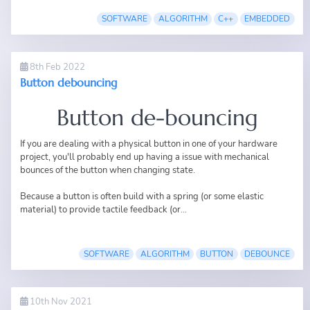
SOFTWARE
ALGORITHM
C++
EMBEDDED
8th Feb 2022
Button debouncing
Button de-bouncing
If you are dealing with a physical button in one of your hardware
project, you'll probably end up having a issue with mechanical
bounces of the button when changing state.
Because a button is often build with a spring (or some elastic
material) to provide tactile feedback (or...
SOFTWARE
ALGORITHM
BUTTON
DEBOUNCE
10th Nov 2021