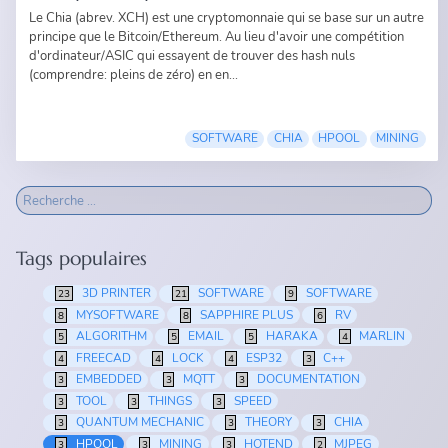
Le Chia (abrev. XCH) est une cryptomonnaie qui se base sur un autre
principe que le Bitcoin/Ethereum. Au lieu d'avoir une compétition
d'ordinateur/ASIC qui essayent de trouver des hash nuls
(comprendre: pleins de zéro) en en...
SOFTWARE
CHIA
HPOOL
MINING
Tags populaires
3D PRINTER
SOFTWARE
SOFTWARE
23
21
9
MYSOFTWARE
SAPPHIRE PLUS
RV
8
8
6
ALGORITHM
EMAIL
HARAKA
MARLIN
5
5
5
4
FREECAD
LOCK
ESP32
C++
4
4
4
3
EMBEDDED
MQTT
DOCUMENTATION
3
3
3
TOOL
THINGS
SPEED
3
3
3
QUANTUM MECHANIC
THEORY
CHIA
3
3
3
HPOOL
MINING
HOTEND
MJPEG
3
3
3
2