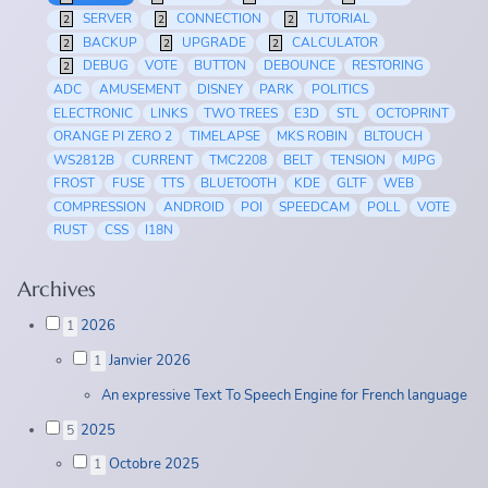
SERVER
CONNECTION
TUTORIAL
2
2
2
BACKUP
UPGRADE
CALCULATOR
2
2
2
DEBUG
VOTE
BUTTON
DEBOUNCE
RESTORING
2
ADC
AMUSEMENT
DISNEY
PARK
POLITICS
ELECTRONIC
LINKS
TWO TREES
E3D
STL
OCTOPRINT
ORANGE PI ZERO 2
TIMELAPSE
MKS ROBIN
BLTOUCH
WS2812B
CURRENT
TMC2208
BELT
TENSION
MJPG
FROST
FUSE
TTS
BLUETOOTH
KDE
GLTF
WEB
COMPRESSION
ANDROID
POI
SPEEDCAM
POLL
VOTE
RUST
CSS
I18N
Archives
2026
1
Janvier 2026
1
An expressive Text To Speech Engine for French language
2025
5
Octobre 2025
1