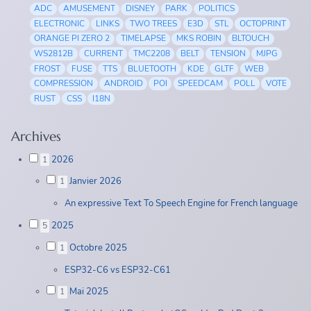
ADC
AMUSEMENT
DISNEY
PARK
POLITICS
ELECTRONIC
LINKS
TWO TREES
E3D
STL
OCTOPRINT
ORANGE PI ZERO 2
TIMELAPSE
MKS ROBIN
BLTOUCH
WS2812B
CURRENT
TMC2208
BELT
TENSION
MJPG
FROST
FUSE
TTS
BLUETOOTH
KDE
GLTF
WEB
COMPRESSION
ANDROID
POI
SPEEDCAM
POLL
VOTE
RUST
CSS
I18N
Archives
2026
1
Janvier 2026
1
An expressive Text To Speech Engine for French language
2025
5
Octobre 2025
1
ESP32-C6 vs ESP32-C61
Mai 2025
1