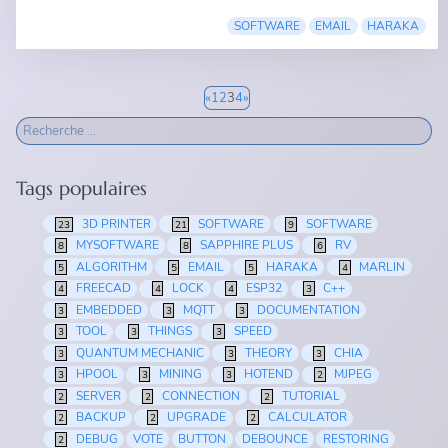
SOFTWARE
EMAIL
HARAKA
«
1
2
3
4
»
Tags populaires
3D PRINTER
SOFTWARE
SOFTWARE
23
21
9
MYSOFTWARE
SAPPHIRE PLUS
RV
8
8
6
ALGORITHM
EMAIL
HARAKA
MARLIN
5
5
5
4
FREECAD
LOCK
ESP32
C++
4
4
4
3
EMBEDDED
MQTT
DOCUMENTATION
3
3
3
TOOL
THINGS
SPEED
3
3
3
QUANTUM MECHANIC
THEORY
CHIA
3
3
3
HPOOL
MINING
HOTEND
MJPEG
3
3
3
2
SERVER
CONNECTION
TUTORIAL
2
2
2
BACKUP
UPGRADE
CALCULATOR
2
2
2
DEBUG
VOTE
BUTTON
DEBOUNCE
RESTORING
2