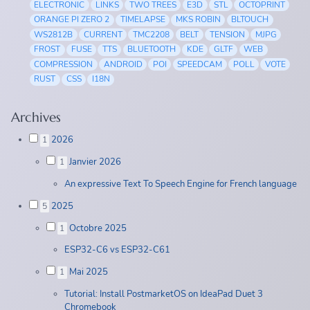
ELECTRONIC
LINKS
TWO TREES
E3D
STL
OCTOPRINT
ORANGE PI ZERO 2
TIMELAPSE
MKS ROBIN
BLTOUCH
WS2812B
CURRENT
TMC2208
BELT
TENSION
MJPG
FROST
FUSE
TTS
BLUETOOTH
KDE
GLTF
WEB
COMPRESSION
ANDROID
POI
SPEEDCAM
POLL
VOTE
RUST
CSS
I18N
Archives
2026
1
Janvier 2026
1
An expressive Text To Speech Engine for French language
2025
5
Octobre 2025
1
ESP32-C6 vs ESP32-C61
Mai 2025
1
Tutorial: Install PostmarketOS on IdeaPad Duet 3
Chromebook