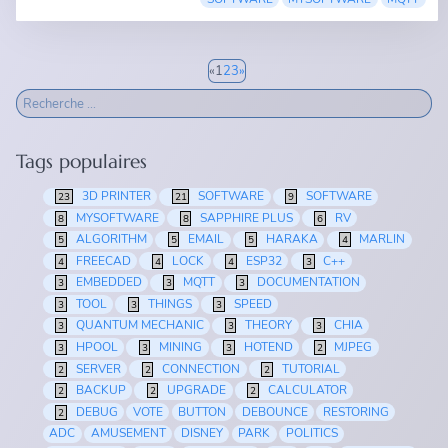
«
1
2
3
»
Tags populaires
3D PRINTER
SOFTWARE
SOFTWARE
23
21
9
MYSOFTWARE
SAPPHIRE PLUS
RV
8
8
6
ALGORITHM
EMAIL
HARAKA
MARLIN
5
5
5
4
FREECAD
LOCK
ESP32
C++
4
4
4
3
EMBEDDED
MQTT
DOCUMENTATION
3
3
3
TOOL
THINGS
SPEED
3
3
3
QUANTUM MECHANIC
THEORY
CHIA
3
3
3
HPOOL
MINING
HOTEND
MJPEG
3
3
3
2
SERVER
CONNECTION
TUTORIAL
2
2
2
BACKUP
UPGRADE
CALCULATOR
2
2
2
DEBUG
VOTE
BUTTON
DEBOUNCE
RESTORING
2
ADC
AMUSEMENT
DISNEY
PARK
POLITICS