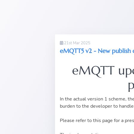
21st Mar 2025
eMQTT5 v2 - New publish 
eMQTT upc
p
In the actual version 1 scheme, t
burden to the developer to handle 
Please refer to
this page
for a pre