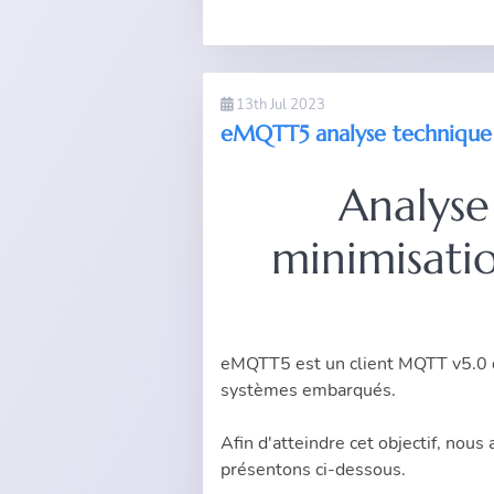
13th Jul 2023
eMQTT5 analyse technique
Analyse
minimisati
eMQTT5
est un client MQTT v5.0 q
systèmes embarqués.
Afin d'atteindre cet objectif, nou
présentons ci-dessous.