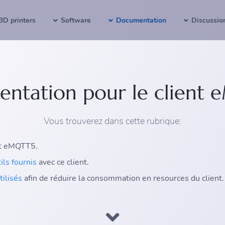
3D printers
Software
Documentation
Discussio
ntation pour le client
Vous trouverez dans cette rubrique:
nt eMQTT5.
tils fournis
avec ce client.
tilisés
afin de réduire la consommation en resources du client.