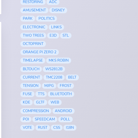
RESTORING
ADC
AMUSEMENT
DISNEY
PARK
POLITICS
ELECTRONIC
LINKS
TWO TREES
E3D
STL
OCTOPRINT
ORANGE PI ZERO 2
TIMELAPSE
MKS ROBIN
BLTOUCH
WS2812B
CURRENT
TMC2208
BELT
TENSION
MJPG
FROST
FUSE
TTS
BLUETOOTH
KDE
GLTF
WEB
COMPRESSION
ANDROID
POI
SPEEDCAM
POLL
VOTE
RUST
CSS
I18N