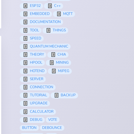
ESP32
C++
4
3
EMBEDDED
MQTT
3
3
DOCUMENTATION
3
TOOL
THINGS
3
3
SPEED
3
QUANTUM MECHANIC
3
THEORY
CHIA
3
3
HPOOL
MINING
3
3
HOTEND
MJPEG
3
2
SERVER
2
CONNECTION
2
TUTORIAL
BACKUP
2
2
UPGRADE
2
CALCULATOR
2
DEBUG
VOTE
2
BUTTON
DEBOUNCE