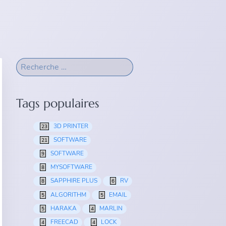
Tags populaires
3D PRINTER
23
SOFTWARE
21
SOFTWARE
9
MYSOFTWARE
8
SAPPHIRE PLUS
RV
8
6
ALGORITHM
EMAIL
5
5
HARAKA
MARLIN
5
4
FREECAD
LOCK
4
4