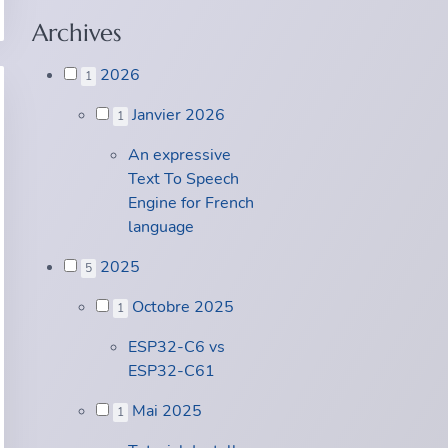
Archives
2026
1
Janvier 2026
1
An expressive
Text To Speech
Engine for French
language
2025
5
Octobre 2025
1
ESP32-C6 vs
ESP32-C61
Mai 2025
1