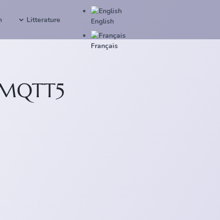
n
Litterature
English
Français
 eMQTT5