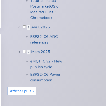
Tutorial: Install
PostmarketOS on
IdeaPad Duet 3
Chromebook
Avril 2025
1
ESP32-C6 ADC
references
Mars 2025
2
eMQTT5 v2 - New
publish cycle
ESP32-C6 Power
consumption
Afficher plus »